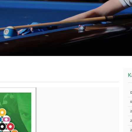
0
2
2
2