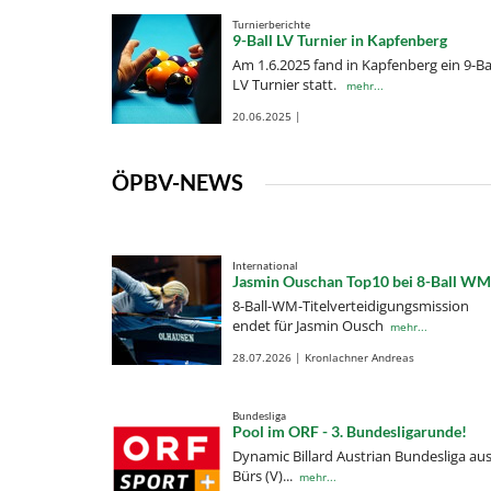
Turnierberichte
9-Ball LV Turnier in Kapfenberg
Am 1.6.2025 fand in Kapfenberg ein 9-Ba
LV Turnier statt.
mehr...
20.06.2025 |
ÖPBV-NEWS
International
Jasmin Ouschan Top10 bei 8-Ball WM
8-Ball-WM-Titelverteidigungsmission
endet für Jasmin Ousch
mehr...
28.07.2026 | Kronlachner Andreas
Bundesliga
Pool im ORF - 3. Bundesligarunde!
Dynamic Billard Austrian Bundesliga au
Bürs (V)...
mehr...