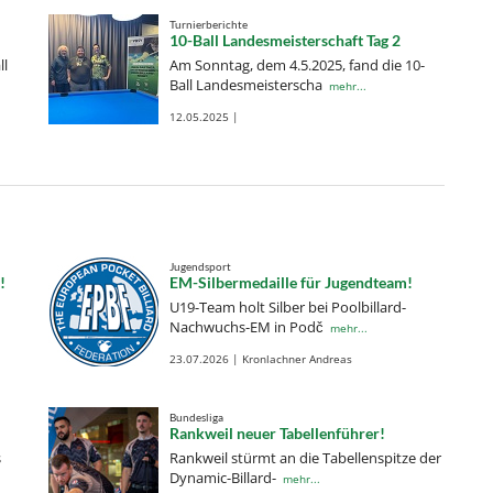
Turnierberichte
10-Ball Landesmeisterschaft Tag 2
ll
Am Sonntag, dem 4.5.2025, fand die 10-
Ball Landesmeisterscha
mehr...
12.05.2025 |
Jugendsport
!
EM-Silbermedaille für Jugendteam!
U19-Team holt Silber bei Poolbillard-
Nachwuchs-EM in Podč
mehr...
23.07.2026 | Kronlachner Andreas
Bundesliga
Rankweil neuer Tabellenführer!
s
Rankweil stürmt an die Tabellenspitze der
Dynamic-Billard-
mehr...