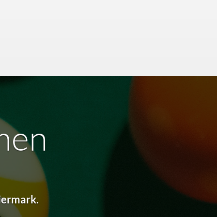
men
iermark.