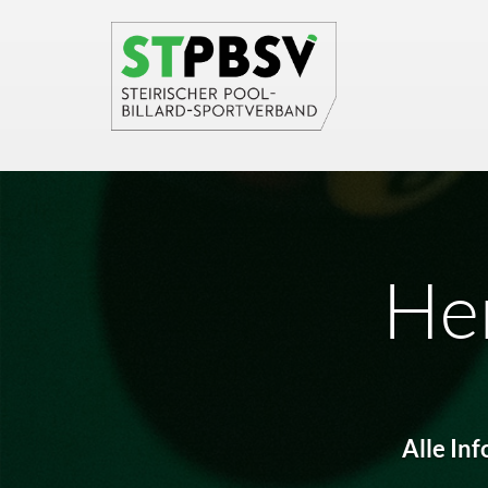
He
Alle In